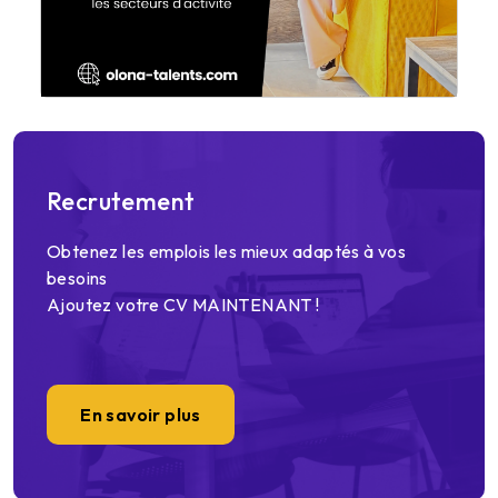
Recrutement
Obtenez les emplois les mieux adaptés à vos
besoins
Ajoutez votre CV MAINTENANT !
En savoir plus